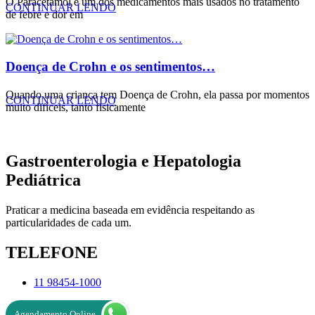
O Paracetamol é um dos medicamentos mais usados no tratamento
CONTINUAR LENDO
de febre e dor em
Doença de Crohn e os sentimentos…
Quando uma criança tem Doença de Crohn, ela passa por momentos
CONTINUAR LENDO
muito difíceis, tanto fisicamente
Gastroenterologia
e
Hepatologia
Pediátrica
Praticar a medicina baseada em evidência respeitando as
particularidades de cada um.
TELEFONE
11 98454-1000
Agendamento Online