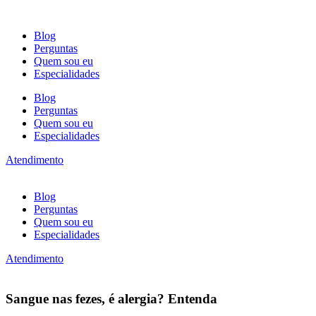
Ir
para
Blog
o
Perguntas
conteúdo
Quem sou eu
Especialidades
Blog
Perguntas
Quem sou eu
Especialidades
Atendimento
Blog
Perguntas
Quem sou eu
Especialidades
Atendimento
Sangue nas fezes, é alergia? Entenda