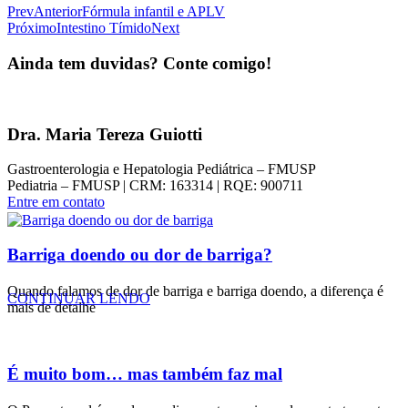
Prev
Anterior
Fórmula infantil e APLV
Próximo
Intestino Tímido
Next
Ainda tem duvidas? Conte comigo!
Dra. Maria Tereza Guiotti
Gastroenterologia e Hepatologia Pediátrica – FMUSP
Pediatria – FMUSP | CRM: 163314 | RQE: 900711
Entre em contato
Barriga doendo ou dor de barriga?
Quando falamos de dor de barriga e barriga doendo, a diferença é
CONTINUAR LENDO
mais de detalhe
É muito bom… mas também faz mal